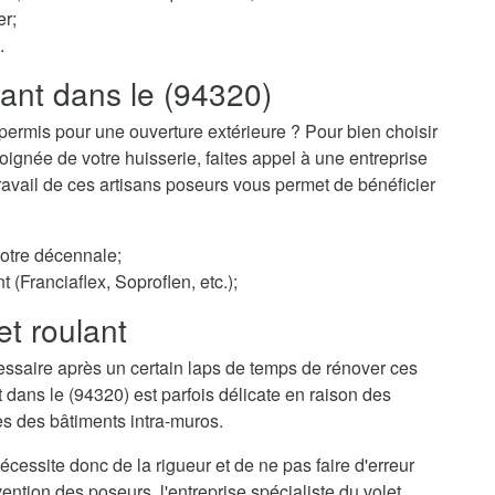
er;
.
lant dans le (94320)
permis pour une ouverture extérieure ? Pour bien choisir
ignée de votre huisserie, faites appel à une entreprise
 travail de ces artisans poseurs vous permet de bénéficier
votre décennale;
t (Franciaflex, Soproflen, etc.);
et roulant
essaire après un certain laps de temps de rénover ces
t dans le (94320) est parfois délicate en raison des
es des bâtiments intra-muros.
cessite donc de la rigueur et de ne pas faire d'erreur
ention des poseurs, l'entreprise spécialiste du volet