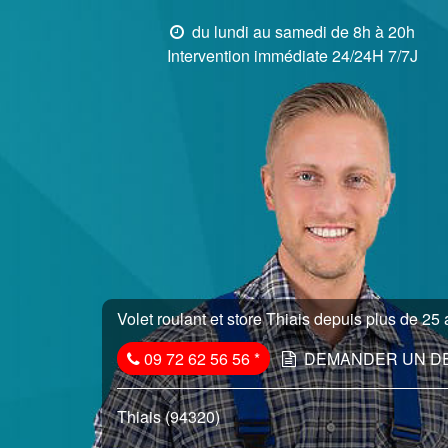
du lundi au samedi de 8h à 20h
Intervention immédiate 24/24H 7/7J
Volet roulant et store Thiais depuis plus de 25 
09 72 62 56 56
*
DEMANDER UN D
Thiais (94320)