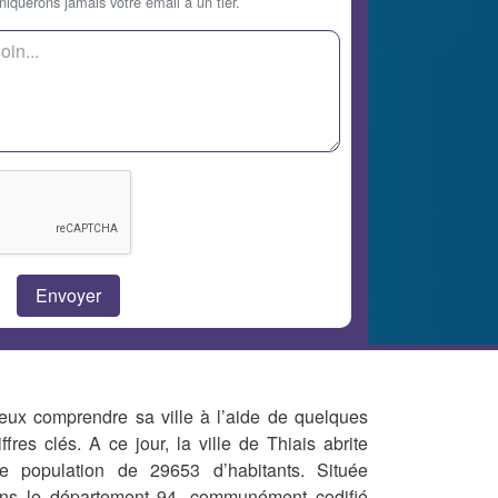
querons jamais votre email à un tier.
eux comprendre sa ville à l’aide de quelques
iffres clés. A ce jour, la ville de Thiais abrite
e population de 29653 d’habitants. Située
ns le département 94, communément codifié