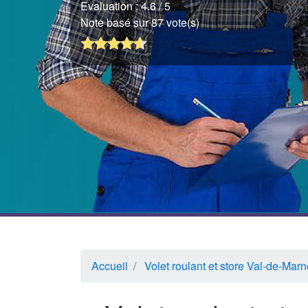
Evaluation :
4.6
/ 5
Note basé sur 87 vote(s)
Accueil
Volet roulant et store Val-de-Marn