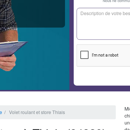
Nous ne communi
Mi
e
Volet roulant et store Thiais
ch
un
da