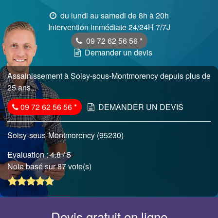
du lundi au samedi de 8h à 20h
Intervention immédiate 24/24H 7/7J
09 72 62 56 56
*
Demander un devis
Assainissement à Soisy-sous-Montmorency depuis plus de
25 ans...
09 72 62 56 56
*
DEMANDER UN DEVIS
Soisy-sous-Montmorency (95230)
Evaluation :
4.8
/ 5
Note basé sur 87 vote(s)
Devis gratuit en ligne