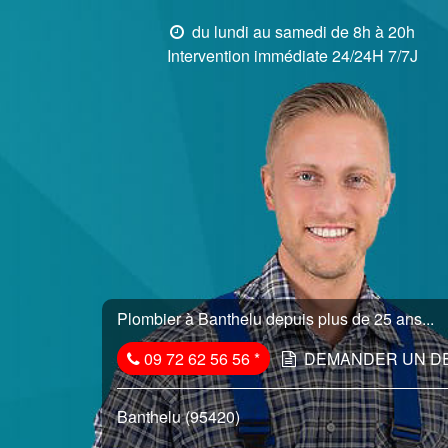
du lundi au samedi de 8h à 20h
Intervention immédiate 24/24H 7/7J
Plombier à Banthelu depuis plus de 25 ans...
09 72 62 56 56
*
DEMANDER UN D
Banthelu (95420)