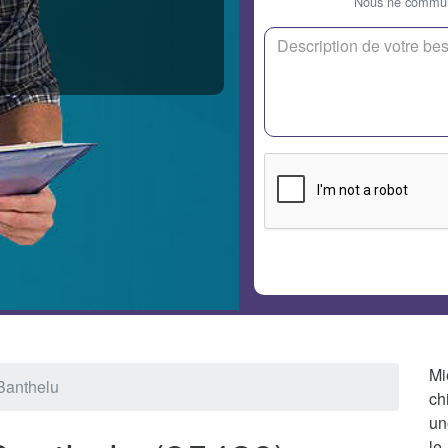
Nous ne communi
Mi
Banthelu
ch
un
le