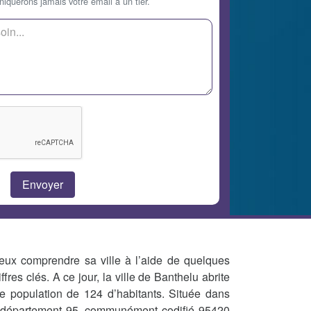
querons jamais votre email à un tier.
eux comprendre sa ville à l’aide de quelques
iffres clés. A ce jour, la ville de Banthelu abrite
e population de 124 d’habitants. Située dans
 département 95, communément codifié 95420