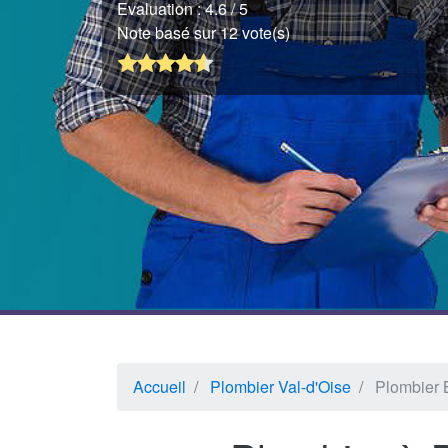
Evaluation :
4.6
/ 5
Note basé sur 12 vote(s)
Accueil
Plombier Val-d'Oise
Plombier 