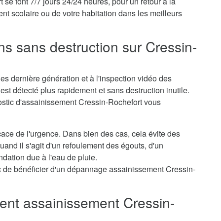
e font 7/7 jours 24/24 heures, pour un retour à la
nt scolaire ou de votre habitation dans les meilleurs
ns sans destruction sur Cressin-
s dernière génération et à l'inspection vidéo des
st détecté plus rapidement et sans destruction inutile.
nostic d'assainissement Cressin-Rochefort vous
icace de l'urgence. Dans bien des cas, cela évite des
nd il s'agit d'un refoulement des égouts, d'un
dation due à l'eau de pluie.
c de bénéficier d'un dépannage assainissement Cressin-
nt assainissement Cressin-