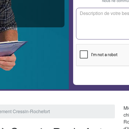
Nous ne communi
Mi
ement Cressin-Rochefort
ch
Ro
d’