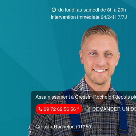
du lundi au samedi de 8h à 20h
Intervention immédiate 24/24H 7/7J
Assainissement à Cressin-Rochefort depuis plu
09 72 62 56 56
*
DEMANDER UN D
Cressin-Rochefort (01350)