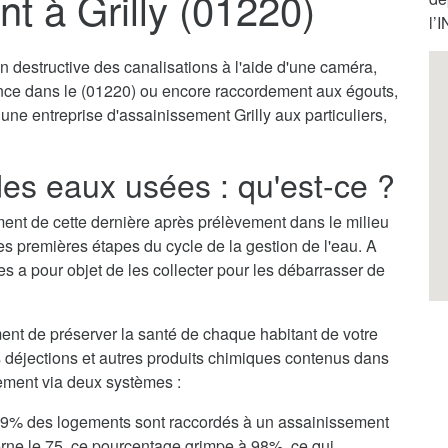
t à Grilly (01220)
l’
destructive des canalisations à l'aide d'une caméra,
ence dans le (01220) ou encore raccordement aux égouts,
 une entreprise d'assainissement Grilly aux particuliers,
des eaux usées : qu'est-ce ?
itement de cette dernière après prélèvement dans le milieu
des premières étapes du cycle de la gestion de l'eau. A
es a pour objet de les collecter pour les débarrasser de
ent de préserver la santé de chaque habitant de votre
es déjections et autres produits chimiques contenus dans
llement via deux systèmes :
, 79% des logements sont raccordés à un assainissement
erne le 75, ce pourcentage grimpe à 98%, ce qui