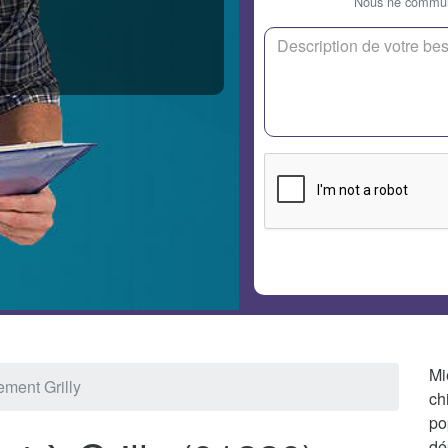
Nous ne communi
Mi
ement Grilly
ch
po
dé