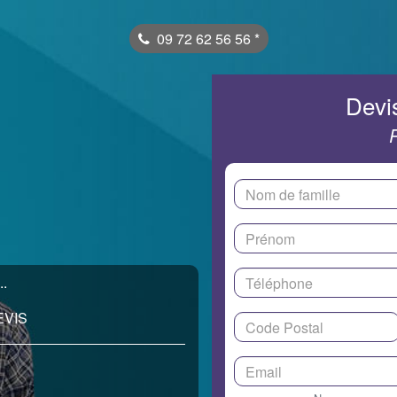
09 72 62 56 56
*
Devis
..
EVIS