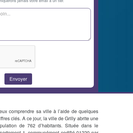
querons jamais votre email à un tier.
eux comprendre sa ville à l’aide de quelques
iffres clés. A ce jour, la ville de Grilly abrite une
pulation de 762 d’habitants. Située dans le
partement 1, communément codifié 01220 par