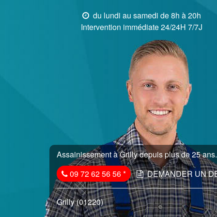
du lundi au samedi de 8h à 20h
Intervention immédiate 24/24H 7/7J
Assainissement à Grilly depuis plus de 25 ans.
09 72 62 56 56
*
DEMANDER UN D
Grilly (01220)