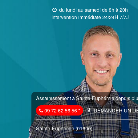
du lundi au samedi de 8h à 20h
Intervention immédiate 24/24H 7/7J
Assainissement à Sainte-Euphémie depuis plus
09 72 62 56 56
*
DEMANDER UN D
Sainte-Euphémie (01600)