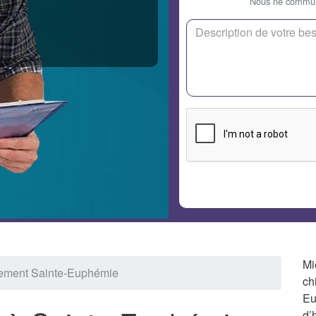
Nous ne communi
Mi
ement Sainte-Euphémie
ch
Eu
d’