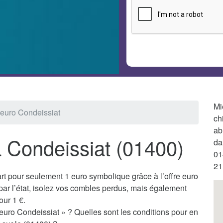
Mi
1 euro Condeissiat
ch
ab
à Condeissiat (01400)
da
01
21
t pour seulement 1 euro symbolique grâce à l’offre euro
ar l’état, isolez vos combles perdus, mais également
our 1 €.
 euro Condeissiat » ? Quelles sont les conditions pour en