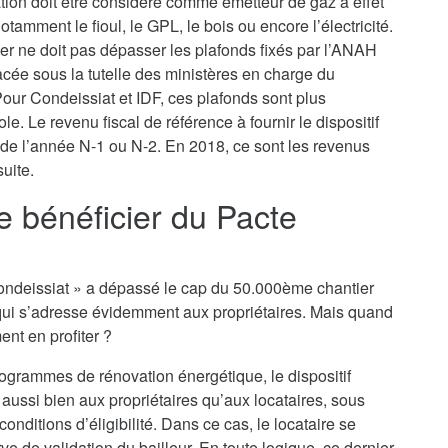
ation doit être considéré comme émetteur de gaz à effet
tamment le fioul, le GPL, le bois ou encore l’électricité.
yer ne doit pas dépasser les plafonds fixés par l’ANAH
lacée sous la tutelle des ministères en charge du
ur Condeissiat et IDF, ces plafonds sont plus
le. Le revenu fiscal de référence à fournir le dispositif
i de l’année N-1 ou N-2. En 2018, ce sont les revenus
uite.
je bénéficier du Pacte
o Condeissiat » a dépassé le cap du 50.000ème chantier
qui s’adresse évidemment aux propriétaires. Mais quand
ent en profiter ?
rogrammes de rénovation énergétique, le dispositif
 aussi bien aux propriétaires qu’aux locataires, sous
nditions d’éligibilité. Dans ce cas, le locataire se
e de validation du bailleur. En toute logique, ce dernier