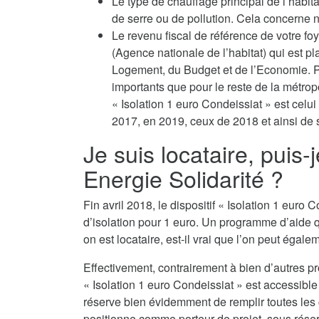
Le type de chauffage principal de l’habit
de serre ou de pollution. Cela concerne no
Le revenu fiscal de référence de votre fo
(Agence nationale de l’habitat) qui est p
Logement, du Budget et de l’Economie. Po
importants que pour le reste de la métropo
« Isolation 1 euro Condeissiat » est celu
2017, en 2019, ceux de 2018 et ainsi de s
Je suis locataire, puis-
Energie Solidarité ?
Fin avril 2018, le dispositif « Isolation 1 eur
d’isolation pour 1 euro. Un programme d’aide 
on est locataire, est-il vrai que l’on peut égalem
Effectivement, contrairement à bien d’autres p
« Isolation 1 euro Condeissiat » est accessible
réserve bien évidemment de remplir toutes les co
positionne comme porteur de projet, sous réserv