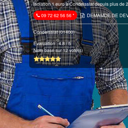
Isolation 1 euro à Condeissiat depuis plus de 2
09 72 62 56 56
*
DEMAMDE DE DEV
Condeissiat (01400)
Evaluation :
4.8
/ 5
Note basé sur 12 vote(s)