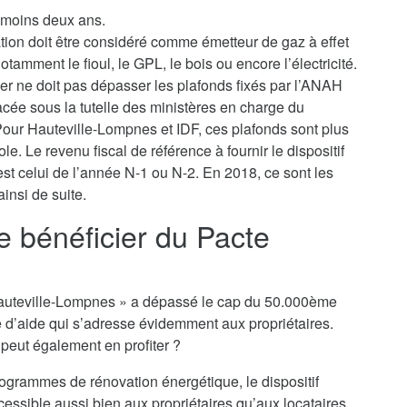
u moins deux ans.
ation doit être considéré comme émetteur de gaz à effet
tamment le fioul, le GPL, le bois ou encore l’électricité.
yer ne doit pas dépasser les plafonds fixés par l’ANAH
lacée sous la tutelle des ministères en charge du
our Hauteville-Lompnes et IDF, ces plafonds sont plus
le. Le revenu fiscal de référence à fournir le dispositif
st celui de l’année N-1 ou N-2. En 2018, ce sont les
insi de suite.
je bénéficier du Pacte
ro Hauteville-Lompnes » a dépassé le cap du 50.000ème
e d’aide qui s’adresse évidemment aux propriétaires.
n peut également en profiter ?
rogrammes de rénovation énergétique, le dispositif
essible aussi bien aux propriétaires qu’aux locataires,