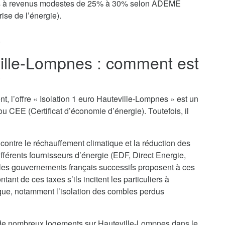
yers à revenus modestes de 25% à 30% selon ADEME
ise de l’énergie).
.
ville-Lompnes : comment est
?
t, l’offre « Isolation 1 euro Hauteville-Lompnes » est un
u CEE (Certificat d’économie d’énergie). Toutefois, il
 contre le réchauffement climatique et la réduction des
ifférents fournisseurs d’énergie (EDF, Direct Energie,
 les gouvernements français successifs proposent à ces
nt de ces taxes s’ils incitent les particuliers à
que, notamment l’isolation des combles perdus
on de nombreux logements sur Hauteville-Lompnes dans le