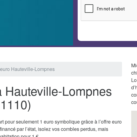
Mi
1 euro Hauteville-Lompnes
ch
Lo
 à Hauteville-Lompnes
d’
co
01110)
co
t pour seulement 1 euro symbolique grâce à l’offre euro
nancé par l’état, isolez vos combles perdus, mais
abitation pour 1 €.