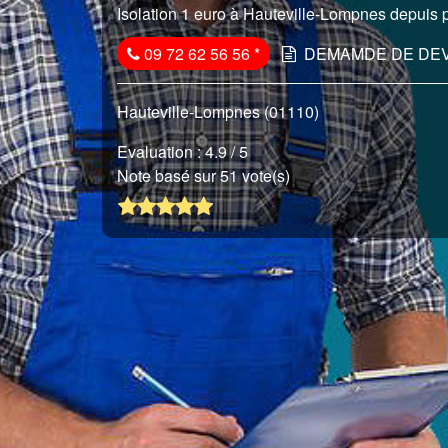
Isolation 1 euro à Hauteville-Lompnes depuis p
09 72 62 56 56
*
DEMAMDE DE DEV
Hauteville-Lompnes (01110)
Evaluation :
4.9
/ 5
Note basé sur 51 vote(s)