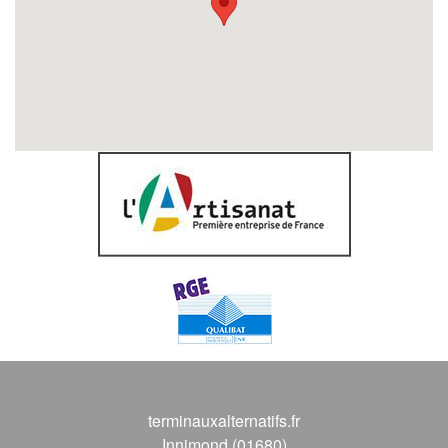
terminauxalternatifs.fr
Innimond (01680)