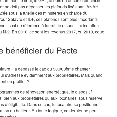
tamment le fioul, le GPL, le bois ou encore l’électricité.
yer ne doit pas dépasser les plafonds fixés par l’ANAH
lacée sous la tutelle des ministères en charge du
ur Salavre et IDF, ces plafonds sont plus importants
u fiscal de référence à fournir le dispositif « Isolation 1
ou N-2. En 2018, ce sont les revenus 2017, en 2019, ceux
je bénéficier du Pacte
o Salavre » a dépassé le cap du 50.000ème chantier
qui s’adresse évidemment aux propriétaires. Mais quand
ent en profiter ?
rogrammes de rénovation énergétique, le dispositif
si bien aux propriétaires qu’aux locataires, sous réserve
 d’éligibilité. Dans ce cas, le locataire se positionne
tion du bailleur. En toute logique, ce dernier ne peut
mmobilier.