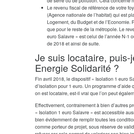
de serre ou de pollution. Cela concerne no
Le revenu fiscal de référence de votre fo
(Agence nationale de l’habitat) qui est p
Logement, du Budget et de l’Economie. Po
que pour le reste de la métropole. Le reven
euro Salavre » est celui de l’année N-1 
de 2018 et ainsi de suite.
Je suis locataire, puis-
Energie Solidarité ?
Fin avril 2018, le dispositif « Isolation 1 eur
d’isolation pour 1 euro. Un programme d’aide 
on est locataire, est-il vrai que l’on peut égalem
Effectivement, contrairement à bien d’autres p
« Isolation 1 euro Salavre » est accessible aus
bien évidemment de remplir toutes les conditions
comme porteur de projet, sous réserve de valida
refuser car cela permet de valoriser son bien i