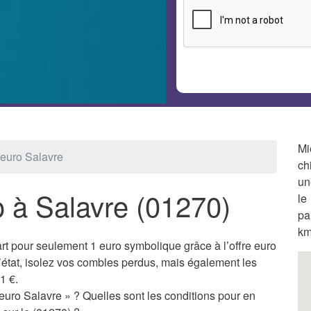
Mi
 euro Salavre
ch
un
o à Salavre (01270)
le
pa
km
t pour seulement 1 euro symbolique grâce à l’offre euro
’état, isolez vos combles perdus, mais également les
1 €.
 euro Salavre » ? Quelles sont les conditions pour en