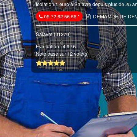
Isolation 1 euro à Salavre depuis plus de 25 an
09 72 62 56 56
*
DEMAMDE DE DEV
Salavre (01270)
Evaluation :
4.9
/ 5
Note basé sur 12 vote(s)