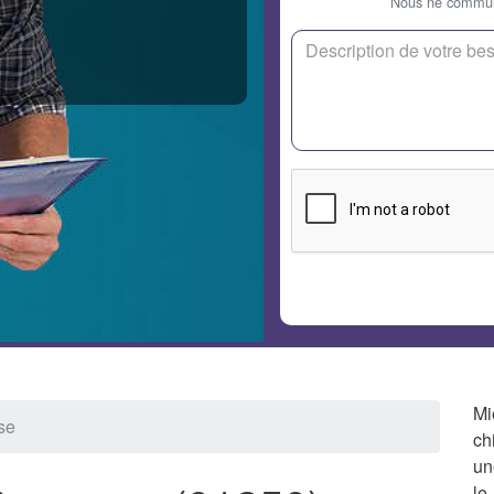
Nous ne communi
Mi
se
ch
un
le