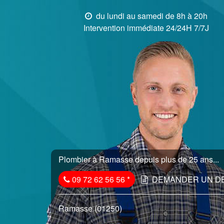
du lundi au samedi de 8h à 20h
Intervention immédiate 24/24H 7/7J
Plombier à Ramasse depuis plus de 25 ans...
09 72 62 56 56
*
DEMANDER UN D
Ramasse (01250)