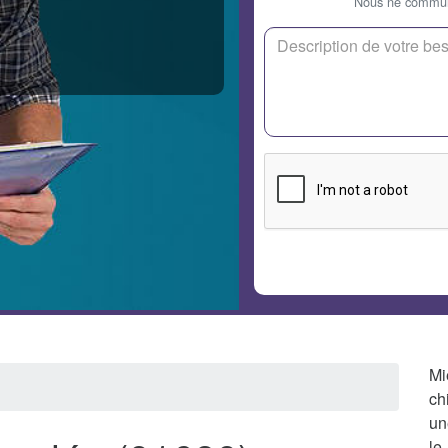
Nous ne communi
Mi
ch
un
le