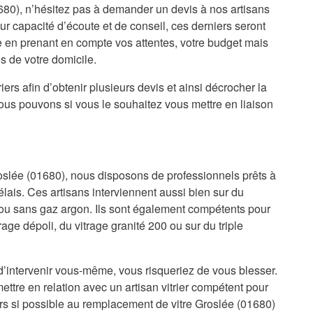
80), n’hésitez pas à demander un devis à nos artisans
eur capacité d’écoute et de conseil, ces derniers seront
e en prenant en compte vos attentes, votre budget mais
es de votre domicile.
iers afin d’obtenir plusieurs devis et ainsi décrocher la
nous pouvons si vous le souhaitez vous mettre en liaison
roslée (01680), nous disposons de professionnels prêts à
élais. Ces artisans interviennent aussi bien sur du
ou sans gaz argon. Ils sont également compétents pour
trage dépoli, du vitrage granité 200 ou sur du triple
d’intervenir vous-même, vous risqueriez de vous blesser.
ettre en relation avec un artisan vitrier compétent pour
rs si possible au remplacement de vitre Groslée (01680)