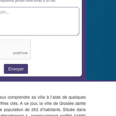
querons jamais votre email à un tier.
eux comprendre sa ville à l’aide de quelques
iffres clés. A ce jour, la ville de Groslée abrite
e population de 353 d’habitants. Située dans
 département 1, communément codifié 01680