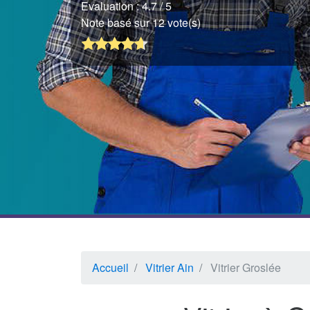
Evaluation :
4.7
/ 5
Note basé sur 12 vote(s)
Accueil
Vitrier Ain
Vitrier Groslée