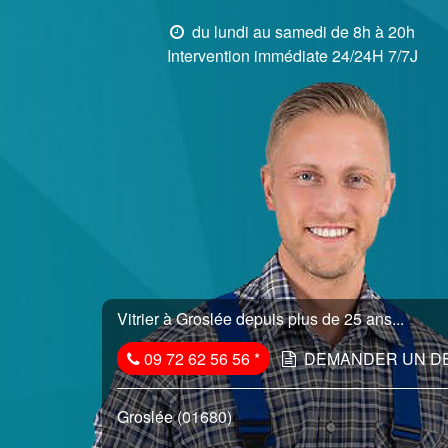
du lundi au samedi de 8h à 20h
Intervention immédiate 24/24H 7/7J
Vitrier à Groslée depuis plus de 25 ans...
09 72 62 56 56
*
DEMANDER UN D
Groslée (01680)