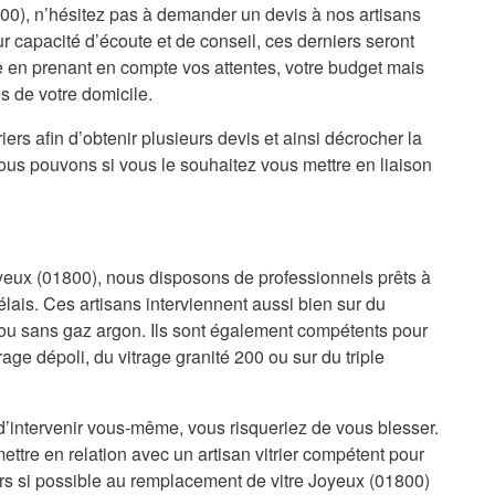
0), n’hésitez pas à demander un devis à nos artisans
ur capacité d’écoute et de conseil, ces derniers seront
e en prenant en compte vos attentes, votre budget mais
es de votre domicile.
iers afin d’obtenir plusieurs devis et ainsi décrocher la
nous pouvons si vous le souhaitez vous mettre en liaison
oyeux (01800), nous disposons de professionnels prêts à
élais. Ces artisans interviennent aussi bien sur du
ou sans gaz argon. Ils sont également compétents pour
trage dépoli, du vitrage granité 200 ou sur du triple
d’intervenir vous-même, vous risqueriez de vous blesser.
ettre en relation avec un artisan vitrier compétent pour
ors si possible au remplacement de vitre Joyeux (01800)