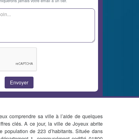
querons jamais votre email à un tier.
eux comprendre sa ville à l’aide de quelques
iffres clés. A ce jour, la ville de Joyeux abrite
e population de 223 d’habitants. Située dans
 département 1, communément codifié 01800