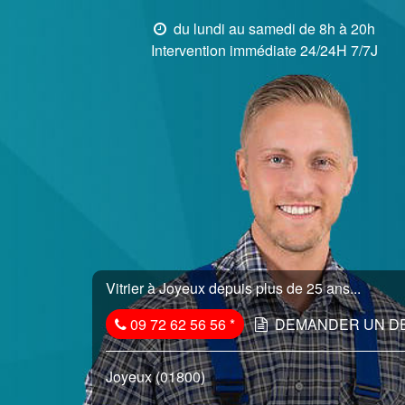
du lundi au samedi de 8h à 20h
Intervention immédiate 24/24H 7/7J
Vitrier à Joyeux depuis plus de 25 ans...
09 72 62 56 56
*
DEMANDER UN D
Joyeux (01800)