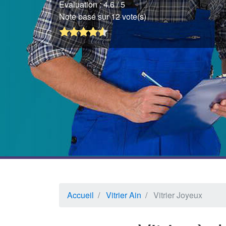
Evaluation :
4.6
/ 5
Note basé sur 12 vote(s)
Accueil
Vitrier Ain
Vitrier Joyeux