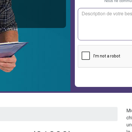
Nous ne communi
Mi
ch
un
le