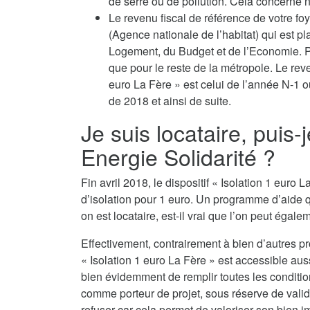
de serre ou de pollution. Cela concerne no
Le revenu fiscal de référence de votre fo
(Agence nationale de l’habitat) qui est p
Logement, du Budget et de l’Economie. Po
que pour le reste de la métropole. Le reven
euro La Fère » est celui de l’année N-1 
de 2018 et ainsi de suite.
Je suis locataire, puis-
Energie Solidarité ?
Fin avril 2018, le dispositif « Isolation 1 eur
d’isolation pour 1 euro. Un programme d’aide 
on est locataire, est-il vrai que l’on peut égalem
Effectivement, contrairement à bien d’autres p
« Isolation 1 euro La Fère » est accessible aus
bien évidemment de remplir toutes les conditions
comme porteur de projet, sous réserve de valida
refuser car cela permet de valoriser son bien i