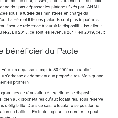
tamment le fioul, le GPL, le bois ou encore l’électricité.
yer ne doit pas dépasser les plafonds fixés par l’ANAH
lacée sous la tutelle des ministères en charge du
ur La Fère et IDF, ces plafonds sont plus importants
u fiscal de référence à fournir le dispositif « Isolation 1
ou N-2. En 2018, ce sont les revenus 2017, en 2019, ceux
je bénéficier du Pacte
o La Fère » a dépassé le cap du 50.000ème chantier
qui s’adresse évidemment aux propriétaires. Mais quand
ent en profiter ?
rogrammes de rénovation énergétique, le dispositif
si bien aux propriétaires qu’aux locataires, sous réserve
 d’éligibilité. Dans ce cas, le locataire se positionne
tion du bailleur. En toute logique, ce dernier ne peut
mmobilier.