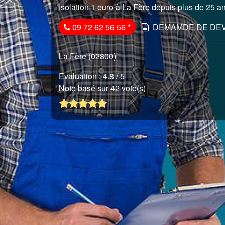
Isolation 1 euro à La Fère depuis plus de 25 an
09 72 62 56 56
*
DEMAMDE DE DEV
La Fère (02800)
Evaluation :
4.8
/ 5
Note basé sur 42 vote(s)