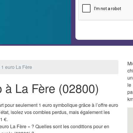
Mi
n 1 euro La Fère
ch
un
o à La Fère (02800)
le
pa
km
t pour seulement 1 euro symbolique grâce à l’offre euro
’état, isolez vos combles perdus, mais également les
1 €.
 euro La Fère » ? Quelles sont les conditions pour en