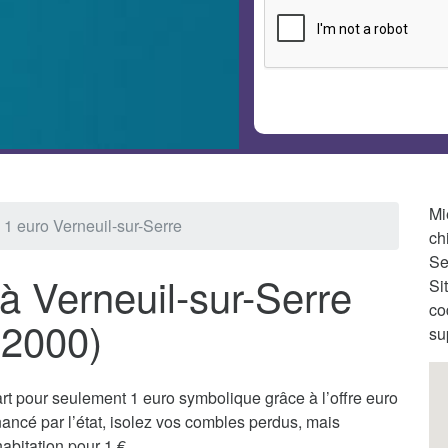
Mi
n 1 euro Verneuil-sur-Serre
ch
Se
 à Verneuil-sur-Serre
Si
co
02000)
su
t pour seulement 1 euro symbolique grâce à l’offre euro
ancé par l’état, isolez vos combles perdus, mais
abitation pour 1 €.