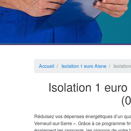
Accueil
Isolation 1 euro Aisne
Isolatio
Isolation 1 euro
(
Réduisez vos dépenses énergétiques d’un quar
Verneuil-sur-Serre ». Grâce à ce programme fin
également les rampants, les pignons de votre h