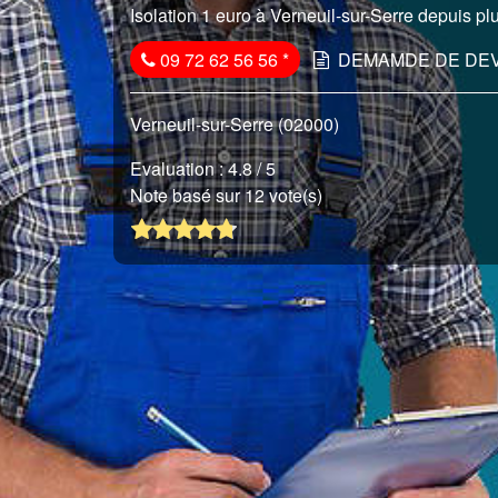
Isolation 1 euro à Verneuil-sur-Serre depuis plu
09 72 62 56 56
*
DEMAMDE DE DEV
Verneuil-sur-Serre (02000)
Evaluation :
4.8
/ 5
Note basé sur 12 vote(s)