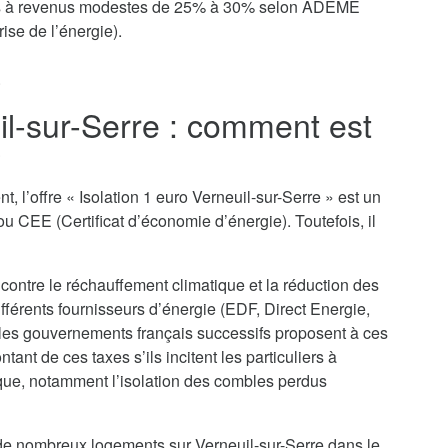
yers à revenus modestes de 25% à 30% selon ADEME
ise de l’énergie).
.
il-sur-Serre : comment est
?
, l’offre « Isolation 1 euro Verneuil-sur-Serre » est un
u CEE (Certificat d’économie d’énergie). Toutefois, il
 contre le réchauffement climatique et la réduction des
ifférents fournisseurs d’énergie (EDF, Direct Energie,
 les gouvernements français successifs proposent à ces
nt de ces taxes s’ils incitent les particuliers à
que, notamment l’isolation des combles perdus
n de nombreux logements sur Verneuil-sur-Serre dans le