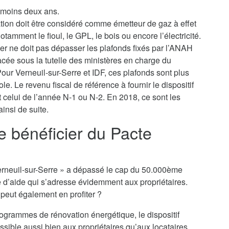
u moins deux ans.
ation doit être considéré comme émetteur de gaz à effet
tamment le fioul, le GPL, le bois ou encore l’électricité.
yer ne doit pas dépasser les plafonds fixés par l’ANAH
lacée sous la tutelle des ministères en charge du
ur Verneuil-sur-Serre et IDF, ces plafonds sont plus
le. Le revenu fiscal de référence à fournir le dispositif
t celui de l’année N-1 ou N-2. En 2018, ce sont les
insi de suite.
je bénéficier du Pacte
o Verneuil-sur-Serre » a dépassé le cap du 50.000ème
e d’aide qui s’adresse évidemment aux propriétaires.
n peut également en profiter ?
rogrammes de rénovation énergétique, le dispositif
ssible aussi bien aux propriétaires qu’aux locataires,