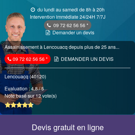
du lundi au samedi de 8h à 20h
Intervention immédiate 24/24H 7/7J
09 72 62 56 56
*
Demander un devis
Assainissement à Lencouacq depuis plus de 25 ans...
09 72 62 56 56
*
DEMANDER UN DEVIS
Lencouacq (40120)
Evaluation :
4.8
/ 5
Note basé sur 12 vote(s)
Devis gratuit en ligne