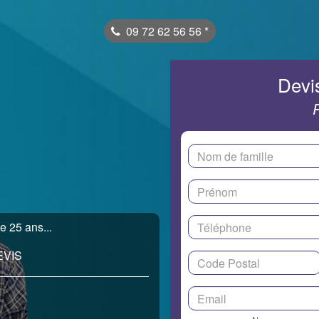
09 72 62 56 56
*
Devis
e 25 ans...
EVIS