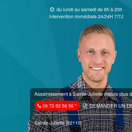
du lundi au samedi de 8h à 20h
Intervention immédiate 24/24H 7/7J
Assainissement à Sainte-Juliette depuis plus d
09 72 62 56 56
*
DEMANDER UN D
Sainte-Juliette (82110)