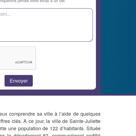
querons jamais votre email à un tier.
eux comprendre sa ville à l’aide de quelques
iffres clés. A ce jour, la ville de Sainte-Juliette
rite une population de 122 d’habitants. Située
ns le département 82, communément codifié