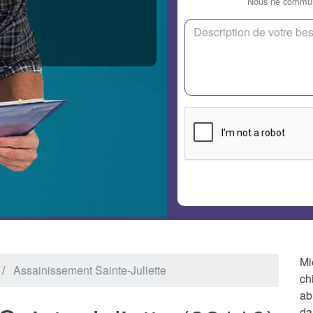
Nous ne communi
Mi
Assainissement Sainte-Juliette
ch
ab
da