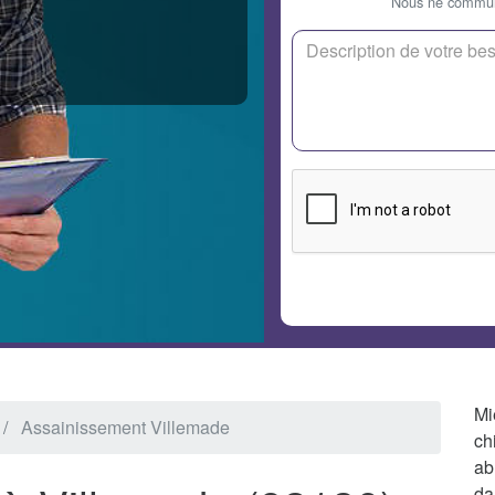
Nous ne communi
Mi
Assainissement Villemade
ch
ab
da