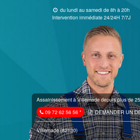
du lundi au samedi de 8h à 20h
Intervention immédiate 24/24H 7/7J
Assainissement à Villemade depuis plus de 25 
09 72 62 56 56
*
DEMANDER UN D
Villemade (82130)