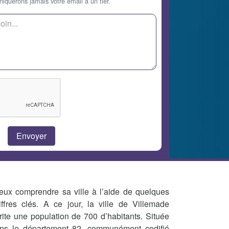
querons jamais votre email à un tier.
eux comprendre sa ville à l’aide de quelques
iffres clés. A ce jour, la ville de Villemade
rite une population de 700 d’habitants. Située
ns le département 82, communément codifié