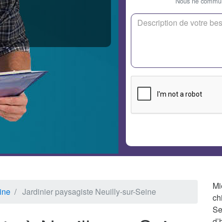
Nous ne communi
Mi
ine
Jardinier paysagiste Neuilly-sur-Seine
ch
S
d’