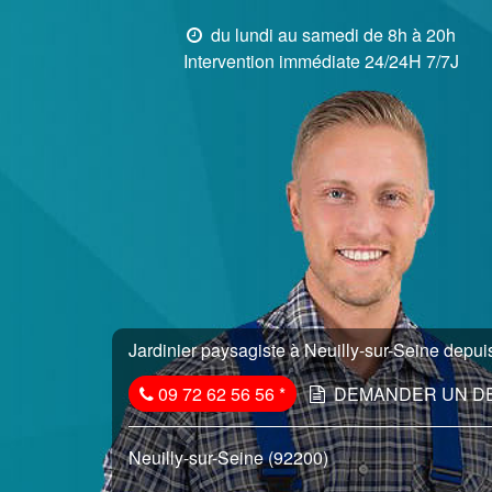
du lundi au samedi de 8h à 20h
Intervention immédiate 24/24H 7/7J
Jardinier paysagiste à Neuilly-sur-Seine depuis
09 72 62 56 56
*
DEMANDER UN D
Neuilly-sur-Seine (92200)