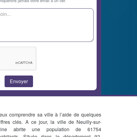
querons jamais votre email à un tier.
eux comprendre sa ville à l’aide de quelques
iffres clés. A ce jour, la ville de Neuilly-sur-
eine abrite une population de 61754
habitants. Située dans le département 92,