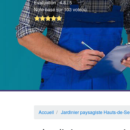
Evaluation :
4.8
/ 5
Note basé sur 103 vote(s)
Accueil
Jardinier paysagiste Hauts-de-Se