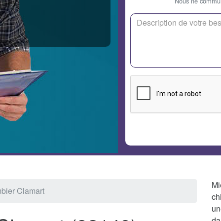
Nous ne communi
Mi
bier Clamart
ch
un
da