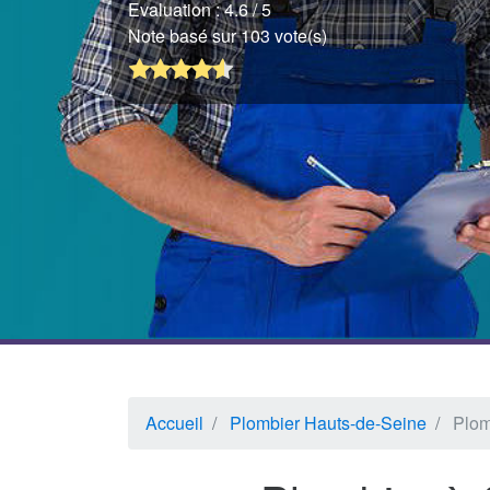
Evaluation :
4.6
/ 5
Note basé sur 103 vote(s)
Accueil
Plombier Hauts-de-Seine
Plom