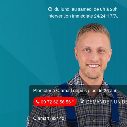
du lundi au samedi de 8h à 20h
Intervention immédiate 24/24H 7/7J
Plombier à Clamart depuis plus de 25 ans...
09 72 62 56 56
*
DEMANDER UN D
Clamart (92140)