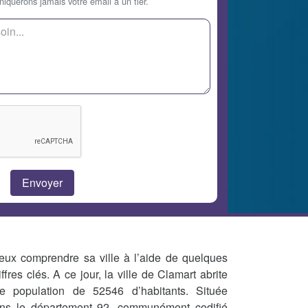
querons jamais votre email à un tier.
eux comprendre sa ville à l’aide de quelques
iffres clés. A ce jour, la ville de Clamart abrite
e population de 52546 d’habitants. Située
ns le département 92, communément codifié