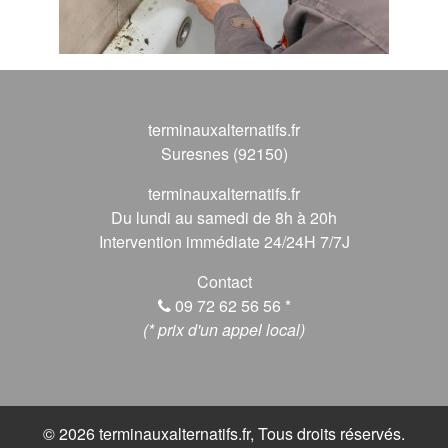
terminauxalternatifs.fr
Suresnes (92150)
terminauxalternatifs.fr
Du lundi au samedi de 8h à 20h
Intervention immédiate 24/24H 7/7J
Contact
09 72 62 56 56
*
(* prix d'un appel local)
© 2026 terminauxalternatifs.fr, Tous droits réservés.