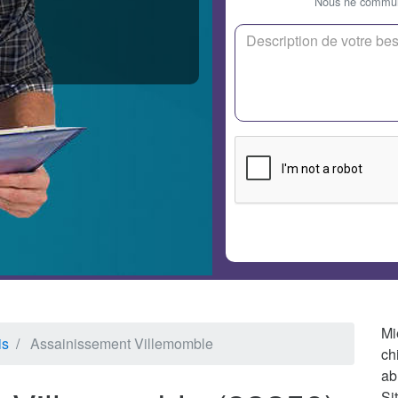
Nous ne communi
Mi
is
Assainissement Villemomble
ch
ab
Si