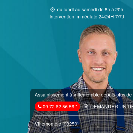
du lundi au samedi de 8h à 20h
Intervention immédiate 24/24H 7/7J
Assainissement à Villemomble depuis plus de 
09 72 62 56 56
*
DEMANDER UN D
Villemomble (93250)