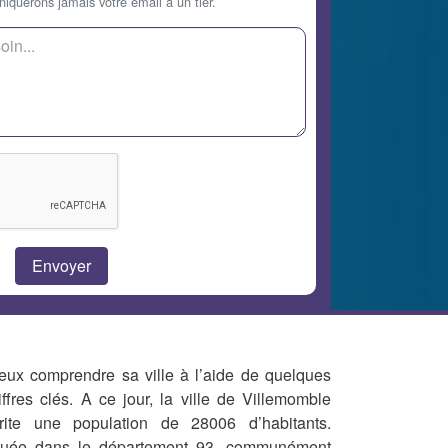
querons jamais votre email à un tier.
eux comprendre sa ville à l’aide de quelques
iffres clés. A ce jour, la ville de Villemomble
rite une population de 28006 d’habitants.
tuée dans le département 93, communément