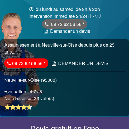
du lundi au samedi de 8h à 20h
Intervention immédiate 24/24H 7/7J
09 72 62 56 56
*
Demander un devis
Assainissement à Neuville-sur-Oise depuis plus de 25
ans...
09 72 62 56 56
*
DEMANDER UN DEVIS
Neuville-sur-Oise (95000)
Evaluation :
4.7
/ 5
Note basé sur 33 vote(s)
Devis gratuit en ligne